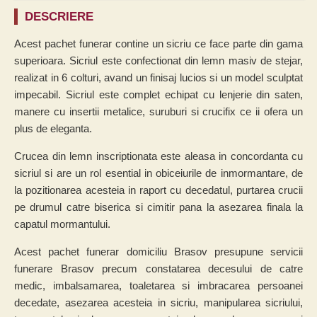
DESCRIERE
Acest pachet funerar contine un sicriu ce face parte din gama
superioara. Sicriul este confectionat din lemn masiv de stejar,
realizat in 6 colturi, avand un finisaj lucios si un model sculptat
impecabil. Sicriul este complet echipat cu lenjerie din saten,
manere cu insertii metalice, suruburi si crucifix ce ii ofera un
plus de eleganta.
Crucea din lemn inscriptionata este aleasa in concordanta cu
sicriul si are un rol esential in obiceiurile de inmormantare, de
la pozitionarea acesteia in raport cu decedatul, purtarea crucii
pe drumul catre biserica si cimitir pana la asezarea finala la
capatul mormantului.
Acest pachet funerar domiciliu Brasov presupune servicii
funerare Brasov precum constatarea decesului de catre
medic, imbalsamarea, toaletarea si imbracarea persoanei
decedate, asezarea acesteia in sicriu, manipularea sicriului,