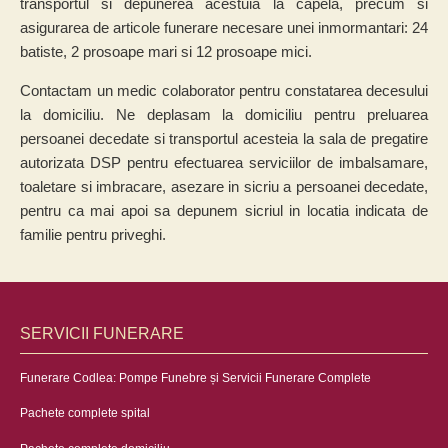
transportul si depunerea acestuia la capela, precum si
asigurarea de articole funerare necesare unei inmormantari: 24
batiste, 2 prosoape mari si 12 prosoape mici.
Contactam un medic colaborator pentru constatarea decesului
la domiciliu. Ne deplasam la domiciliu pentru preluarea
persoanei decedate si transportul acesteia la sala de pregatire
autorizata DSP pentru efectuarea serviciilor de imbalsamare,
toaletare si imbracare, asezare in sicriu a persoanei decedate,
pentru ca mai apoi sa depunem sicriul in locatia indicata de
familie pentru priveghi.
SERVICII FUNERARE
Funerare Codlea: Pompe Funebre și Servicii Funerare Complete
Pachete complete spital