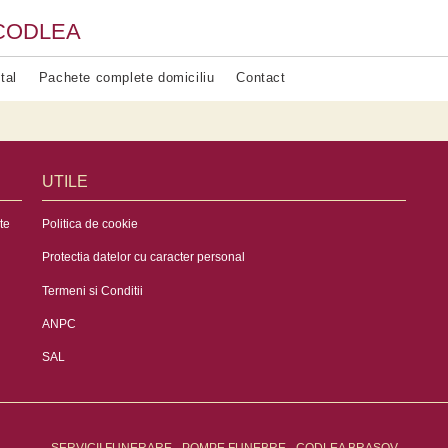
CODLEA
tal
Pachete complete domiciliu
Contact
UTILE
te
Politica de cookie
Protectia datelor cu caracter personal
Termeni si Conditii
ANPC
SAL
SERVICII FUNERARE - POMPE FUNEBRE - CODLEA BRASOV